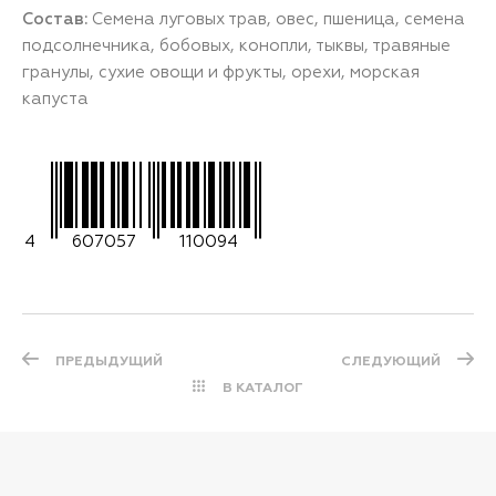
Состав:
Семена луговых трав, овес, пшеница, семена
подсолнечника, бобовых, конопли, тыквы, травяные
гранулы, сухие овощи и фрукты, орехи, морская
капуста
4
607057
110094
ПРЕДЫДУЩИЙ
СЛЕДУЮЩИЙ
В КАТАЛОГ