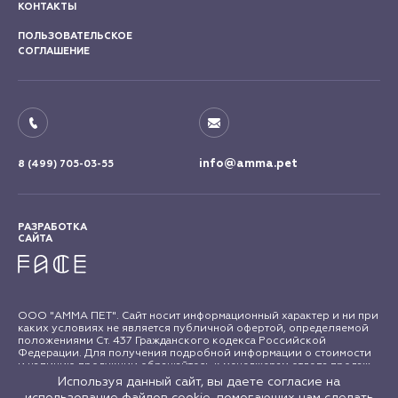
КОНТАКТЫ
ПОЛЬЗОВАТЕЛЬСКОЕ
СОГЛАШЕНИЕ
info@amma.pet
8 (499) 705-03-55
РАЗРАБОТКА
САЙТА
ООО "АММА ПЕТ". Сайт носит информационный характер и ни при
каких условиях не является публичной офертой, определяемой
положениями Ст. 437 Гражданского кодекса Российской
Федерации. Для получения подробной информации о стоимости
и наличию продукции обращайтесь к менеджерам отдела продаж
"АММА ПЕТ". Все права на материалы сайта amma.pet защищены в
Используя данный сайт, вы даете согласие на
соответствии с российским и международным законодательством
использование файлов cookie, помогающих нам сделать