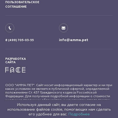
ПОЛЬЗОВАТЕЛЬСКОЕ
СОГЛАШЕНИЕ
info@amma.pet
8 (499) 705-03-55
РАЗРАБОТКА
САЙТА
ООО "АММА ПЕТ". Сайт носит информационный характер и ни при
каких условиях не является публичной офертой, определяемой
положениями Ст. 437 Гражданского кодекса Российской
Федерации. Для получения подробной информации о стоимости
и наличию продукции обращайтесь к менеджерам отдела продаж
"АММА ПЕТ". Все права на материалы сайта amma.pet защищены в
Используя данный сайт, вы даете согласие на
соответствии с российским и международным законодательством
использование файлов cookie, помогающих нам сделать
об авторском праве и смежных правах. Любое использование
его удобнее для вас.
Подробнее
материалов сайта допускается только с письменного согласия