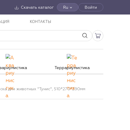
Скачать каталог
Ru
Войти
АЦИЯ
КОНТАКТЫ
вариумистика
Террариумистика
ска для животных "Тунис", 510*270*290мм