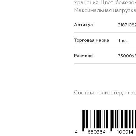
хранения. Цвет: бежево
Максимальная нагрузка: 
Артикул
3187108
Торговая марка
Triol
Размеры
73000x
Состав:
полиэстер, пла
4
680384
100914