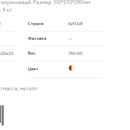
-коричневый. Размер: 510*270*290мм.
9 кг.
Страна
2
КИТАЙ
Фасовка
—
Вес
520x20
1361.00
Цвет
стмасса, металл