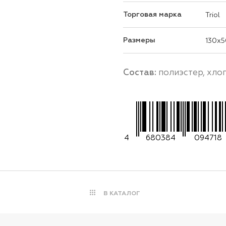
Торговая марка
Triol
Размеры
130x5
Состав:
полиэстер, хло
4
680384
094718
В КАТАЛОГ