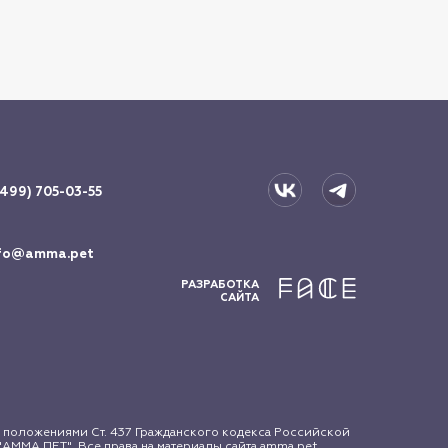
(499) 705-03-55
fo@amma.pet
РАЗРАБОТКА
САЙТА
 положениями Ст. 437 Гражданского кодекса Российской
АММА ПЕТ". Все права на материалы сайта amma.pet