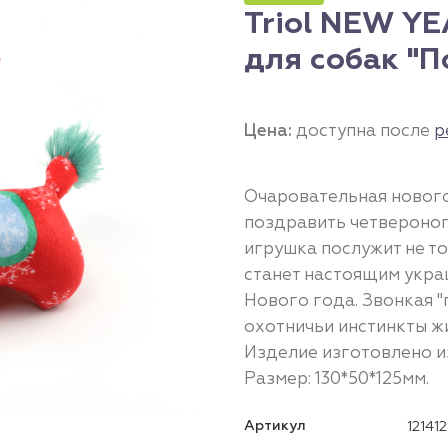
Triol NEW Y
для собак "П
Цена:
доступна после
р
Очаровательная нового
поздравить четвероног
игрушка послужит не т
станет настоящим укр
Нового года. Звонкая 
охотничьи инстинкты жи
Изделие изготовлено и
Размер: 130*50*125мм.
Артикул
12141