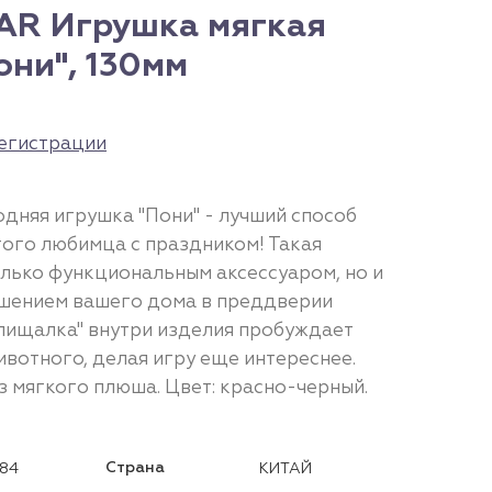
EAR Игрушка мягкая
они", 130мм
егистрации
дняя игрушка "Пони" - лучший способ
ого любимца с праздником! Такая
олько функциональным аксессуаром, но и
ашением вашего дома в преддверии
"пищалка" внутри изделия пробуждает
вотного, делая игру еще интереснее.
з мягкого плюша. Цвет: красно-черный.
Страна
284
КИТАЙ