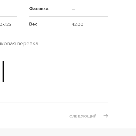
Фасовка
—
Вес
0x125
42.00
пковая веревка
СЛЕДУЮЩИЙ