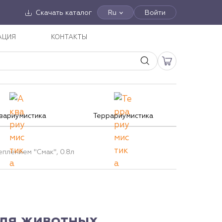
Скачать каталог
Ru
Войти
АЦИЯ
КОНТАКТЫ
вариумистика
Террариумистика
еплением "Смак", 0.8л
для животных