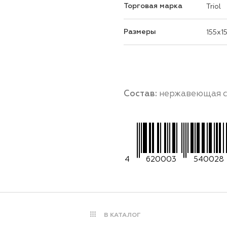
Торговая марка
Triol
Размеры
155x1
Состав:
нержавеющая с
4
620003
540028
В КАТАЛОГ