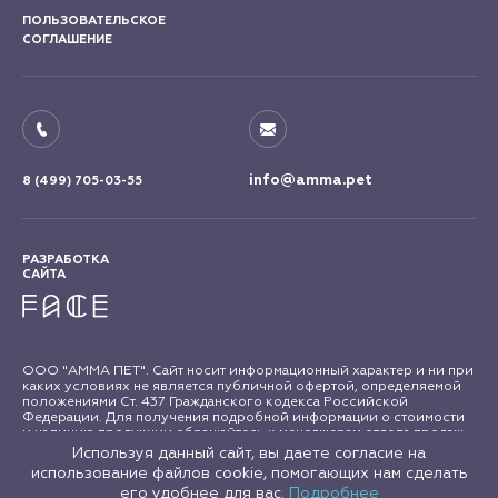
ПОЛЬЗОВАТЕЛЬСКОЕ
СОГЛАШЕНИЕ
info@amma.pet
8 (499) 705-03-55
РАЗРАБОТКА
САЙТА
ООО "АММА ПЕТ". Сайт носит информационный характер и ни при
каких условиях не является публичной офертой, определяемой
положениями Ст. 437 Гражданского кодекса Российской
Федерации. Для получения подробной информации о стоимости
и наличию продукции обращайтесь к менеджерам отдела продаж
"АММА ПЕТ". Все права на материалы сайта amma.pet защищены в
Используя данный сайт, вы даете согласие на
соответствии с российским и международным законодательством
использование файлов cookie, помогающих нам сделать
об авторском праве и смежных правах. Любое использование
его удобнее для вас.
Подробнее
материалов сайта допускается только с письменного согласия