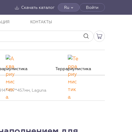
Скачать каталог
Ru
Войти
АЦИЯ
КОНТАКТЫ
вариумистика
Террариумистика
914*457*457мм, Laguna
 наполнением для