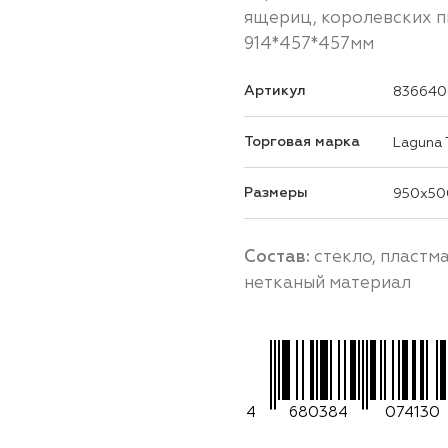
ящериц, королевских пи
914*457*457мм
Артикул
836640
Торговая марка
Laguna
Размеры
950x50
Состав:
стекло, пластм
нетканый материал
4
680384
074130