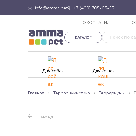
info@amma.pet
+7 (499) 705-03-55
О КОМПАНИИ
С
КАТАЛОГ
Для собак
Для кошек
Главная
Террариумистика
Террариумы
Т
НАЗАД