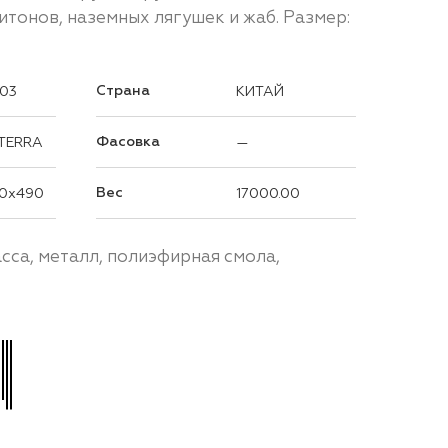
тонов, наземных лягушек и жаб. Размер:
Страна
03
КИТАЙ
Фасовка
 TERRA
—
Вес
0x490
17000.00
асса, металл, полиэфирная смола,