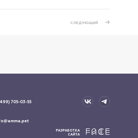
СЛЕДУЮЩИЙ
(499) 705-03-55
fo@amma.pet
РАЗРАБОТКА
САЙТА