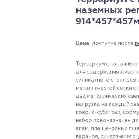
наземных реп
914*457*457м
Цена:
доступна после
р
Террариум с наполнение
для содержания животн
силикатного стекла со
металлической сетки с 
два металлических све
нагрузка на каждый све
коврик-субстрат, корму
набор предназначен д
агам, плащеносных яще
варанов, синеязыких с