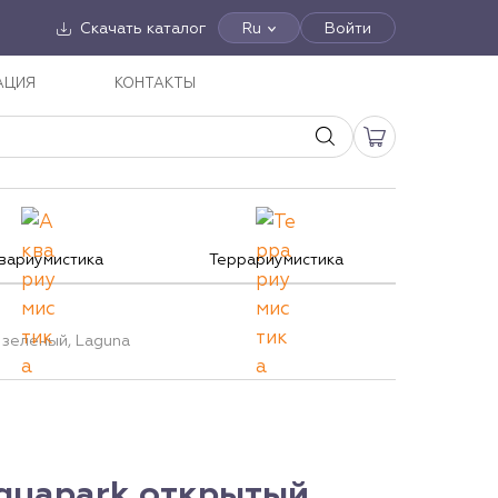
Скачать каталог
Ru
Войти
АЦИЯ
КОНТАКТЫ
вариумистика
Террариумистика
 зеленый, Laguna
quapark открытый