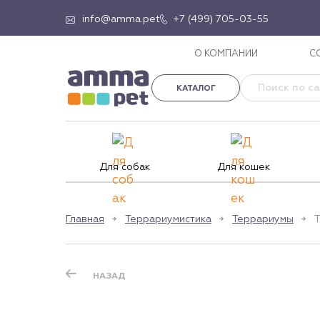
info@amma.pet
+7 (499) 705-03-55
О КОМПАНИИ
С
КАТАЛОГ
Для собак
Для кошек
Главная
Террариумистика
Террариумы
Т
НАЗАД