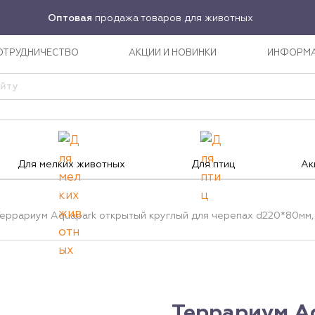
Оптовая
продажа товаров для животных
ОТРУДНИЧЕСТВО
АКЦИИ И НОВИНКИ
ИНФОРМ
Для мелких животных
Для птиц
Ак
еррариум Aquapark открытый круглый для черепах d220*80мм,
Террариум A