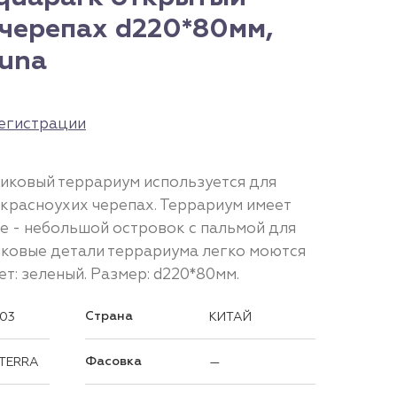
 черепах d220*80мм,
guna
егистрации
тиковый террариум используется для
красноухих черепах. Террариум имеет
ре - небольшой островок с пальмой для
иковые детали террариума легко моются
т: зеленый. Размер: d220*80мм.
Страна
03
КИТАЙ
Фасовка
 TERRA
—