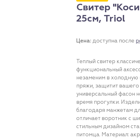
Свитер "Коси
25см, Triol
Цена:
доступна после
р
Теплый свитер классиче
функциональный аксесс
незаменим в холодную п
пряжи, защитит вашего 
универсальный фасон н
время прогулки. Издел
благодаря манжетам для
отличает воротник с ши
стильным дизайном ст
питомца. Материал: акри