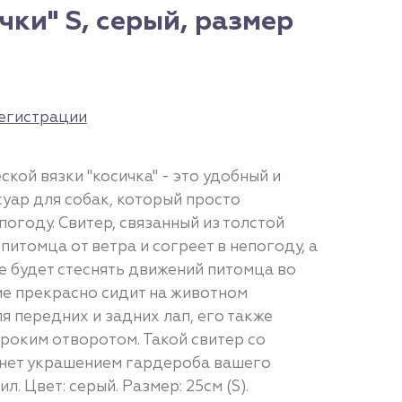
чки" S, серый, размер
егистрации
ской вязки "косичка" - это удобный и
уар для собак, который просто
огоду. Свитер, связанный из толстой
питомца от ветра и согреет в непогоду, а
е будет стеснять движений питомца во
ие прекрасно сидит на животном
 передних и задних лап, его также
роким отворотом. Такой свитер со
анет украшением гардероба вашего
л. Цвет: серый. Размер: 25см (S).