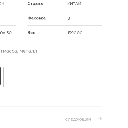
Страна
04
КИТАЙ
Фасовка
8
Вес
0x130
1390.00
стмасса, металл
СЛЕДУЮЩИЙ