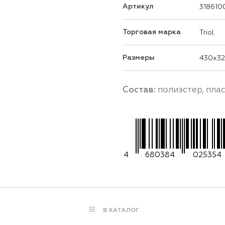
Артикул
318610
Торговая марка
Triol
Размеры
430x32
Состав:
полиэстер, пла
4
680384
025354
В КАТАЛОГ