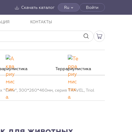
Скачать каталог
Ru
Войти
АЦИЯ
КОНТАКТЫ
вариумистика
Террариумистика
 "Сити", 300*260*460мм, серия TRAVEL, Triol
к для животных