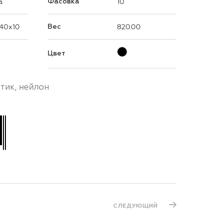
Фасовка
a
10
Вес
40x10
820.00
Цвет
стик, нейлон
СЛЕДУЮЩИЙ