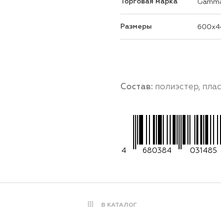
Торговая марка
Gamm
Размеры
600x4
Состав:
полиэстер, пла
4
680384
031485
В КАТАЛОГ