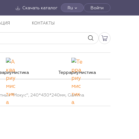
Скачать каталог
Ru
Войти
АЦИЯ
КОНТАКТЫ
вариумистика
Террариумистика
тных "Мокус", 240*430*240мм, Gamma