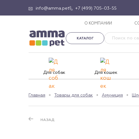
info@amma.pet
+7 (499) 705-03-55
О КОМПАНИИ
С
КАТАЛОГ
Для собак
Для кошек
Главная
Товары для собак
Амуниция
Шл
НАЗАД