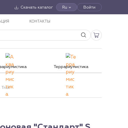
Скачать каталог
Ru
Войти
АЦИЯ
КОНТАКТЫ
вариумистика
Террариумистика
Triol
оновая "Стандарт" S,