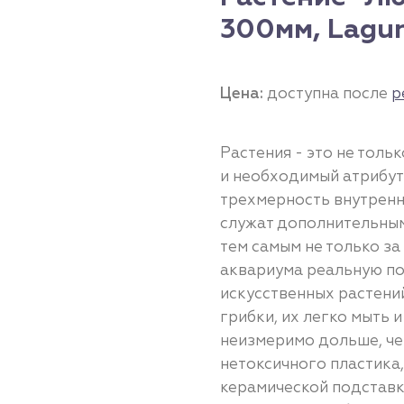
300мм, Lagu
Цена:
доступна после
р
Растения - это не тол
и необходимый атрибут
трехмерность внутренн
служат дополнительным
тем самым не только за
аквариума реальную п
искусственных растений
грибки, их легко мыть 
неизмеримо дольше, че
нетоксичного пластика,
керамической подставк