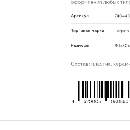
оформления любых тип
Артикул
74044
Торговая марка
Laguna
Размеры
90x30
Состав:
пластик, керам
4
620005
080560