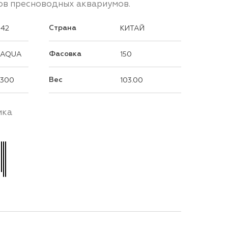
ов пресноводных аквариумов.
Страна
042
КИТАЙ
Фасовка
 AQUA
150
Вес
x300
103.00
ика