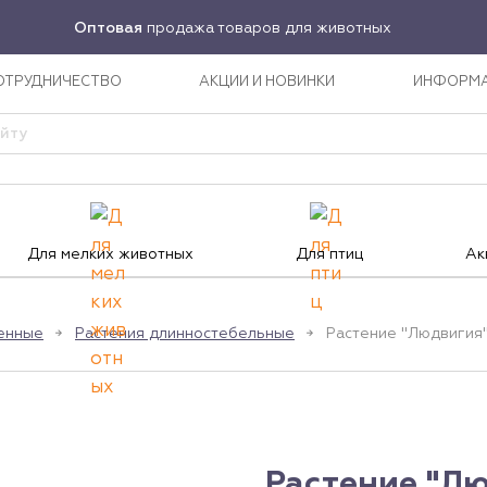
Оптовая
продажа товаров для животных
ОТРУДНИЧЕСТВО
АКЦИИ И НОВИНКИ
ИНФОРМ
Для мелких животных
Для птиц
Ак
венные
Растения длинностебельные
Растение "Людвигия"
Растение "Лю