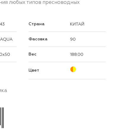
ния любых типов пресноводных
Страна
43
КИТАЙ
Фасовка
 AQUA
90
Вес
0x50
188.00
Цвет
ика