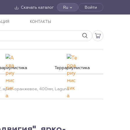
Скачать каталог
Ru
Войти
АЦИЯ
КОНТАКТЫ
вариумистика
Террариумистика
, ярко-оранжевое, 400мм, Laguna
двигия", ярко-