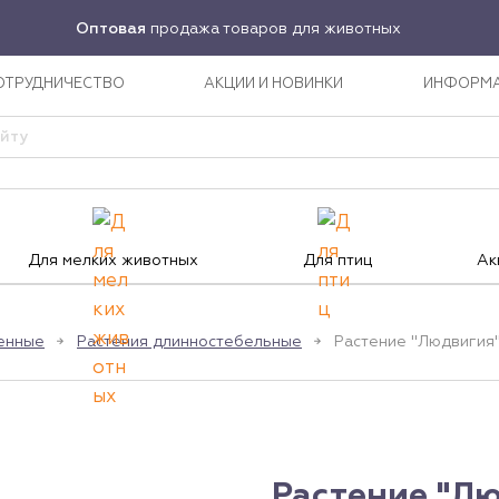
Оптовая
продажа товаров для животных
ОТРУДНИЧЕСТВО
АКЦИИ И НОВИНКИ
ИНФОРМ
Для мелких животных
Для птиц
Ак
венные
Растения длинностебельные
Растение "Людвигия"
Растение "Лю