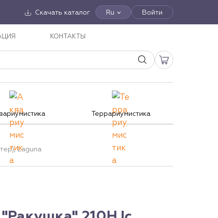
Скачать каталог
Ru
Войти
АЦИЯ
КОНТАКТЫ
вариумистика
Террариумистика
тер), Laguna
"Ракушка" 210HJc,