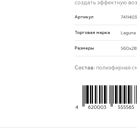
создать эффектную воз
Артикул
741140
Торговая марка
Laguna
Размеры
560x28
Состав:
полиэфирная см
4
620003
555565