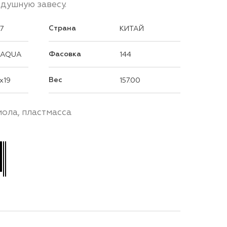
душную завесу.
Страна
37
КИТАЙ
Фасовка
 AQUA
144
Вес
x19
157.00
ола, пластмасса