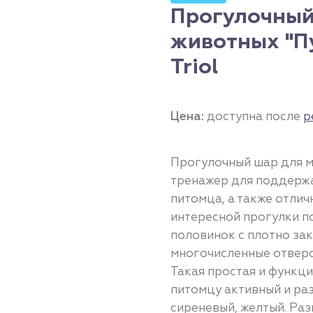
Прогулочный
животных "Пу
Triol
Цена:
доступна после
р
Прогулочный шар для м
тренажер для поддерж
питомца, а также отлич
интересной прогулки по
половинок с плотно за
многочисленные отверс
Такая простая и функц
питомцу активный и раз
сиреневый, желтый. Раз