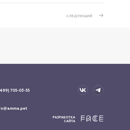
СЛЕДУЮЩИЙ
(499) 705-03-55
fo@amma.pet
РАЗРАБОТКА
САЙТА