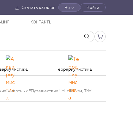
Скачать каталог
Ru
Войти
АЦИЯ
КОНТАКТЫ
вариумистика
Террариумистика
их животных "Путешествие" M, d140мм, Triol