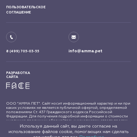
ПОЛЬЗОВАТЕЛЬСКОЕ
СОГЛАШЕНИЕ
info@amma.pet
8 (499) 705-03-55
РАЗРАБОТКА
САЙТА
ООО "АММА ПЕТ". Сайт носит информационный характер и ни при
каких условиях не является публичной офертой, определяемой
положениями Ст. 437 Гражданского кодекса Российской
Федерации. Для получения подробной информации о стоимости
и наличию продукции обращайтесь к менеджерам отдела продаж
"АММА ПЕТ". Все права на материалы сайта amma.pet защищены в
Используя данный сайт, вы даете согласие на
соответствии с российским и международным законодательством
использование файлов cookie, помогающих нам сделать
об авторском праве и смежных правах. Любое использование