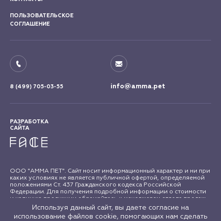
ПОЛЬЗОВАТЕЛЬСКОЕ
СОГЛАШЕНИЕ
info@amma.pet
8 (499) 705-03-55
РАЗРАБОТКА
САЙТА
ООО "АММА ПЕТ". Сайт носит информационный характер и ни при
каких условиях не является публичной офертой, определяемой
положениями Ст. 437 Гражданского кодекса Российской
Федерации. Для получения подробной информации о стоимости
и наличию продукции обращайтесь к менеджерам отдела продаж
"АММА ПЕТ". Все права на материалы сайта amma.pet защищены в
Используя данный сайт, вы даете согласие на
соответствии с российским и международным законодательством
использование файлов cookie, помогающих нам сделать
об авторском праве и смежных правах. Любое использование