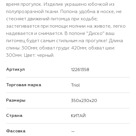
время прогулок. Изделие украшено юбочкой из
полупрозрачной ткани. Попона удобна в носке, не
стесняет движений питомца при ходьбе;
застегивается при помощи молнии на животе, легко
надевается и снимается. В попоне "Диско" ваш
питомец будет самым стильным на прогулке! Длина
спины: 300мм; обхват груди: 420мм; обхват шеи:
300мм. Цвет: черный.
Артикул
12261358
Торговая марка
Triol
Размеры
350x230x20
Страна
КИТАЙ
Фасовка
—