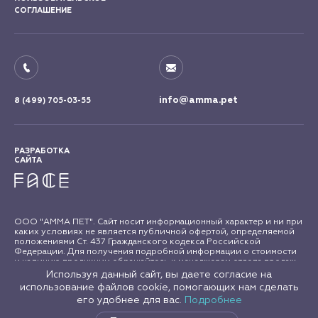
СОГЛАШЕНИЕ
info@amma.pet
8 (499) 705-03-55
РАЗРАБОТКА
САЙТА
ООО "АММА ПЕТ". Сайт носит информационный характер и ни при
каких условиях не является публичной офертой, определяемой
положениями Ст. 437 Гражданского кодекса Российской
Федерации. Для получения подробной информации о стоимости
и наличию продукции обращайтесь к менеджерам отдела продаж
"АММА ПЕТ". Все права на материалы сайта amma.pet защищены в
Используя данный сайт, вы даете согласие на
соответствии с российским и международным законодательством
использование файлов cookie, помогающих нам сделать
об авторском праве и смежных правах. Любое использование
его удобнее для вас.
Подробнее
материалов сайта допускается только с письменного согласия
правообладателя.