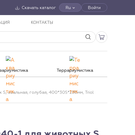
Скачать каталог
Ru
Войти
АЦИЯ
КОНТАКТЫ
вариумистика
Террариумистика
 S, овальная, голубая, 400*305*230мм, Triol
40-1 для животных S,