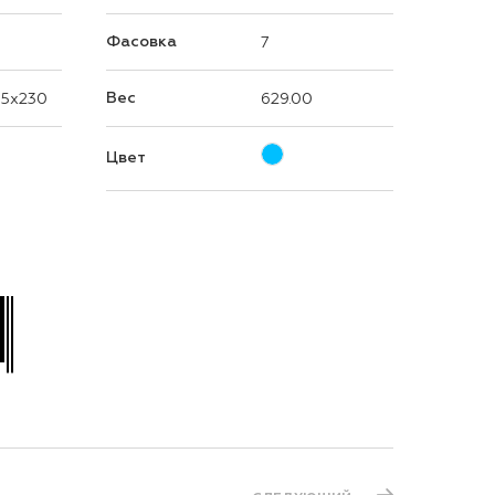
Фасовка
7
Вес
5x230
629.00
Цвет