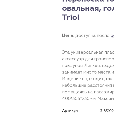
овальная, го
Triol
Цена:
доступна после
р
Эта универсальная пла
аксессуар для транспо
грызунов. Легкая, надеж
занимает много места и
Изделие подходит для 
небольшие расстояния и
помещаясь на пассажирс
400*305*230мм. Максима
Артикул
3183102