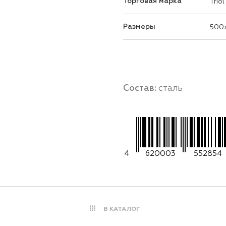
Торговая марка
Triol
Размеры
500
Состав:
сталь
4
620003
552854
В КАТАЛОГ