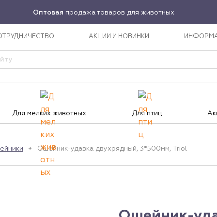
Оптовая
продажа товаров для животных
ОТРУДНИЧЕСТВО
АКЦИИ И НОВИНКИ
ИНФОРМ
Для мелких животных
Для птиц
Ак
ейники
Ошейник-удавка двухрядный, 3*500мм, Triol
Ошейник-уда