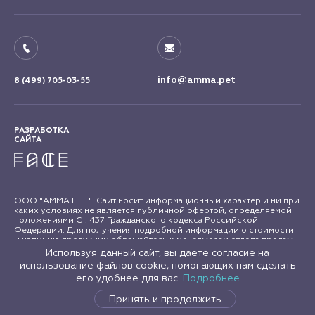
info@amma.pet
8 (499) 705-03-55
РАЗРАБОТКА
САЙТА
ООО "АММА ПЕТ". Сайт носит информационный характер и ни при
каких условиях не является публичной офертой, определяемой
положениями Ст. 437 Гражданского кодекса Российской
Федерации. Для получения подробной информации о стоимости
и наличию продукции обращайтесь к менеджерам отдела продаж
"АММА ПЕТ". Все права на материалы сайта amma.pet защищены в
Используя данный сайт, вы даете согласие на
соответствии с российским и международным законодательством
использование файлов cookie, помогающих нам сделать
об авторском праве и смежных правах. Любое использование
его удобнее для вас.
Подробнее
материалов сайта допускается только с письменного согласия
правообладателя.
Принять и продолжить