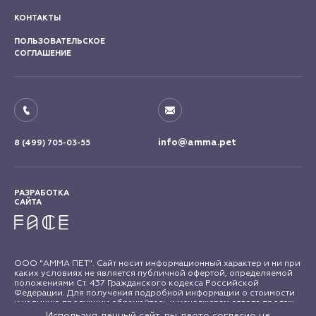
КОНТАКТЫ
ПОЛЬЗОВАТЕЛЬСКОЕ
СОГЛАШЕНИЕ
info@amma.pet
8 (499) 705-03-55
РАЗРАБОТКА
САЙТА
ООО "АММА ПЕТ". Сайт носит информационный характер и ни при
каких условиях не является публичной офертой, определяемой
положениями Ст. 437 Гражданского кодекса Российской
Федерации. Для получения подробной информации о стоимости
и наличию продукции обращайтесь к менеджерам отдела продаж
"АММА ПЕТ". Все права на материалы сайта amma.pet защищены в
Используя данный сайт, вы даете согласие на