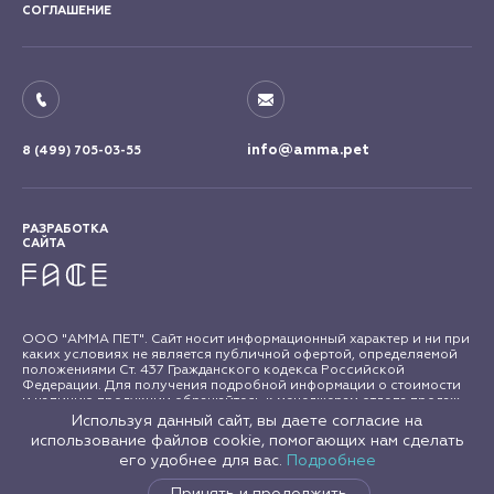
СОГЛАШЕНИЕ
info@amma.pet
8 (499) 705-03-55
РАЗРАБОТКА
САЙТА
ООО "АММА ПЕТ". Сайт носит информационный характер и ни при
каких условиях не является публичной офертой, определяемой
положениями Ст. 437 Гражданского кодекса Российской
Федерации. Для получения подробной информации о стоимости
и наличию продукции обращайтесь к менеджерам отдела продаж
"АММА ПЕТ". Все права на материалы сайта amma.pet защищены в
Используя данный сайт, вы даете согласие на
соответствии с российским и международным законодательством
использование файлов cookie, помогающих нам сделать
об авторском праве и смежных правах. Любое использование
его удобнее для вас.
Подробнее
материалов сайта допускается только с письменного согласия
правообладателя.
Принять и продолжить