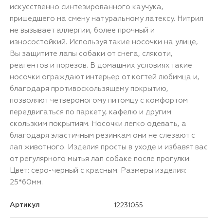
искусственно синтезированного каучука,
пришедшего на смену натуральному латексу. Нитрил
не вызывает аллергии, более прочный и
износостойкий. Используя такие носочки на улице,
Вы защитите лапы собаки от снега, слякоти,
реагентов и порезов. В домашних условиях такие
носочки ограждают интерьер от когтей любимца и,
благодаря противоскользящему покрытию,
позволяют четвероногому питомцу с комфортом
передвигаться по паркету, кафелю и другим
скользким покрытиям. Носочки легко одевать, а
благодаря эластичным резинкам они не слезают с
лап животного. Изделия просты в уходе и избавят вас
от регулярного мытья лап собаке после прогулки.
Цвет: серо-черный с красным. Размеры изделия:
25*60мм.
Артикул
12231055