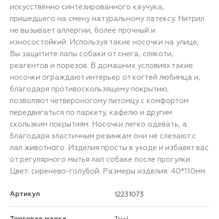
искусственно синтезированного каучука,
пришедшего на смену натуральному латексу. Нитрил
не вызывает аллергии, более прочный и
износостойкий. Используя такие носочки на улице,
Вы защитите лапы собаки от снега, слякоти,
реагентов и порезов. В домашних условиях такие
носочки ограждают интерьер от когтей любимца и,
благодаря противоскользящему покрытию,
позволяют четвероногому питомцу с комфортом
передвигаться по паркету, кафелю и другим
скользким покрытиям. Носочки легко одевать, а
благодаря эластичным резинкам они не слезают с
лап животного. Изделия просты в уходе и избавят вас
от регулярного мытья лап собаке после прогулки.
Цвет: сиренево-голубой. Размеры изделия: 40*110мм.
Артикул
12231073
Торговая марка