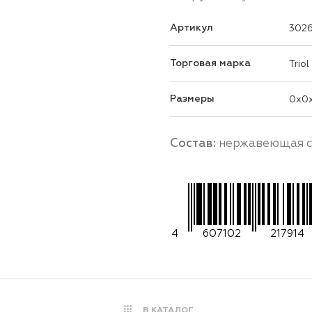
Артикул
302
Торговая марка
Triol
Размеры
0x0
Состав:
нержавеющая с
4
607102
217914
В КАТАЛОГ