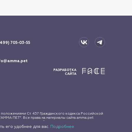
(499) 705-03-55
fo@amma.pet
РАЗРАБОТКА
САЙТА
 положениями Ст. 437 Гражданского кодекса Российской
АММА ПЕТ". Все права на материалы сайта amma.pet
зование материалов сайта допускается только с
ть его удобнее для вас.
Подробнее