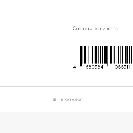
Состав:
полиэстер
4
680384
088311
В КАТАЛОГ