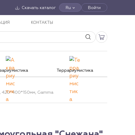
Скачать каталог
Ru
Войти
АЦИЯ
КОНТАКТЫ
вариумистика
Террариумистика
S, 420*400*150мм, Gamma
моугольная "Снежана"