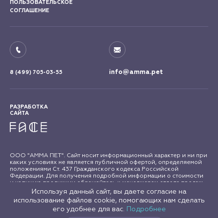
ПОЛЬЗОВАТЕЛЬСКОЕ
СОГЛАШЕНИЕ
info@amma.pet
8 (499) 705-03-55
РАЗРАБОТКА
САЙТА
ООО "АММА ПЕТ". Сайт носит информационный характер и ни при
каких условиях не является публичной офертой, определяемой
положениями Ст. 437 Гражданского кодекса Российской
Федерации. Для получения подробной информации о стоимости
и наличию продукции обращайтесь к менеджерам отдела продаж
"АММА ПЕТ". Все права на материалы сайта amma.pet защищены в
Используя данный сайт, вы даете согласие на
соответствии с российским и международным законодательством
использование файлов cookie, помогающих нам сделать
об авторском праве и смежных правах. Любое использование
его удобнее для вас.
Подробнее
материалов сайта допускается только с письменного согласия
правообладателя.