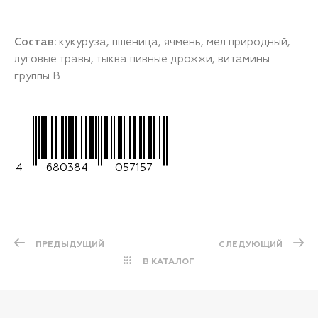
Состав:
кукуруза, пшеница, ячмень, мел природный,
луговые травы, тыква пивные дрожжи, витамины
группы В
4
680384
057157
ПРЕДЫДУЩИЙ
СЛЕДУЮЩИЙ
В КАТАЛОГ