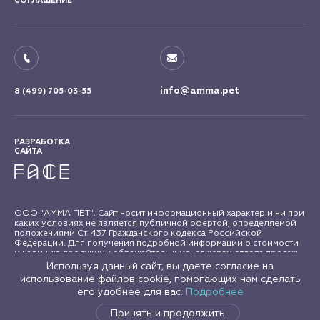
СОГЛАШЕНИЕ
info@amma.pet
8 (499) 705-03-55
РАЗРАБОТКА
САЙТА
ООО "АММА ПЕТ". Сайт носит информационный характер и ни при
каких условиях не является публичной офертой, определяемой
положениями Ст. 437 Гражданского кодекса Российской
Федерации. Для получения подробной информации о стоимости
и наличию продукции обращайтесь к менеджерам отдела продаж
"АММА ПЕТ". Все права на материалы сайта amma.pet защищены в
Используя данный сайт, вы даете согласие на
соответствии с российским и международным законодательством
использование файлов cookie, помогающих нам сделать
об авторском праве и смежных правах. Любое использование
его удобнее для вас.
Подробнее
материалов сайта допускается только с письменного согласия
правообладателя.
Принять и продолжить