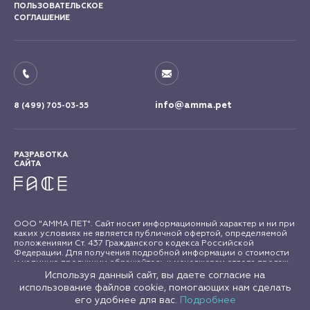
ПОЛЬЗОВАТЕЛЬСКОЕ
СОГЛАШЕНИЕ
info@amma.pet
8 (499) 705-03-55
РАЗРАБОТКА
САЙТА
ООО "АММА ПЕТ". Сайт носит информационный характер и ни при
каких условиях не является публичной офертой, определяемой
положениями Ст. 437 Гражданского кодекса Российской
Федерации. Для получения подробной информации о стоимости
и наличию продукции обращайтесь к менеджерам отдела продаж
"АММА ПЕТ". Все права на материалы сайта amma.pet защищены в
Используя данный сайт, вы даете согласие на
соответствии с российским и международным законодательством
использование файлов cookie, помогающих нам сделать
об авторском праве и смежных правах. Любое использование
его удобнее для вас.
Подробнее
материалов сайта допускается только с письменного согласия