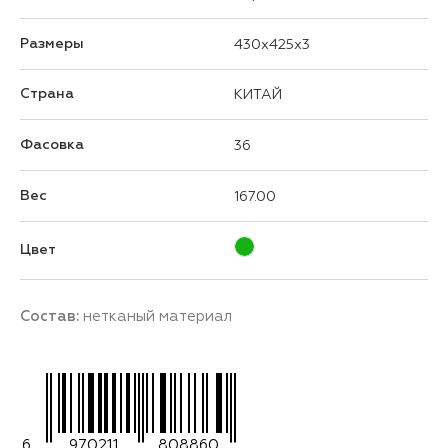
Размеры
430x425x3
Страна
КИТАЙ
Фасовка
36
Вес
167.00
Цвет
Состав:
нетканый материал
6
970211
808860