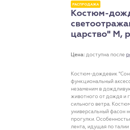
РАСПРОДАЖА
Костюм-дожд
светоотража
царство" M, р
Цена:
доступна после
р
Костюм-дождевик "Сонн
функциональный аксесс
незаменим в дождливую
животного от дождя и г
сильного ветра. Костюм
универсальный фасон н
прогулки. Особенност
лента, идущая по талии