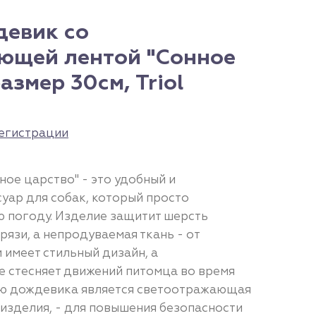
евик со
ющей лентой "Сонное
азмер 30см, Triol
егистрации
ое царство" - это удобный и
уар для собак, который просто
 погоду. Изделие защитит шерсть
рязи, а непродуваемая ткань - от
 имеет стильный дизайн, а
е стесняет движений питомца во время
ью дождевика является светоотражающая
 изделия, - для повышения безопасности