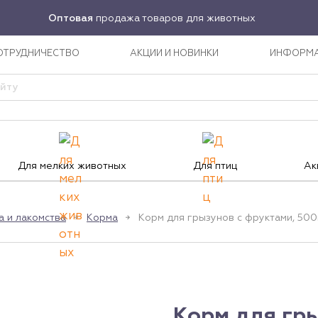
Оптовая
продажа товаров для животных
ОТРУДНИЧЕСТВО
АКЦИИ И НОВИНКИ
ИНФОРМ
Для мелких животных
Для птиц
Ак
а и лакомства
Корма
Корм для грызунов с фруктами, 500г,
Корм для гры