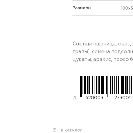
Размеры
100x3
Состав:
пшеница, овес,
травы), семена подсолн
цукаты, арахис, просо б
4
620003
273001
В КАТАЛОГ