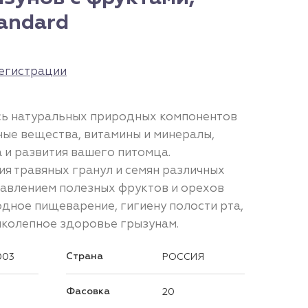
tandard
егистрации
сь натуральных природных компонентов
ные вещества, витамины и минералы,
 и развития вашего питомца.
я травяных гранул и семян различных
бавлением полезных фруктов и орехов
дное пищеварение, гигиену полости рта,
колепное здоровье грызунам.
Страна
003
РОССИЯ
Фасовка
20