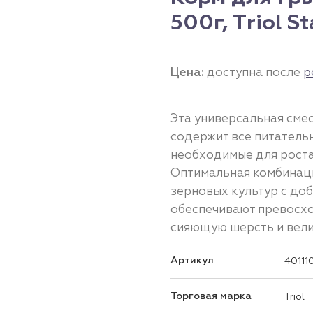
500г, Тriol S
Цена:
доступна после
р
Эта универсальная сме
содержит все питатель
необходимые для роста
Оптимальная комбинаци
зерновых культур с до
обеспечивают превосхо
сияющую шерсть и вели
Артикул
40111
Торговая марка
Triol