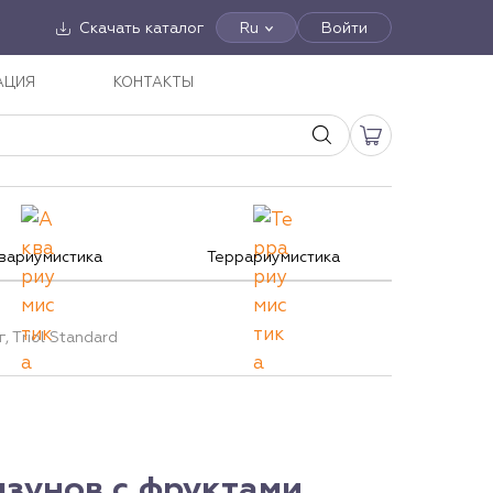
Скачать каталог
Ru
Войти
АЦИЯ
КОНТАКТЫ
вариумистика
Террариумистика
 Тriol Standard
зунов с фруктами,