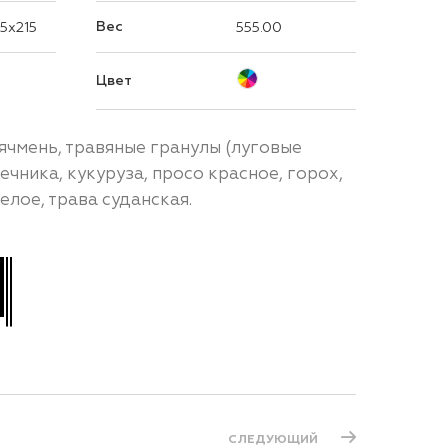
Вес
5x215
555.00
Цвет
 ячмень, травяные гранулы (луговые
ечника, кукуруза, просо красное, горох,
елое, трава суданская.
СЛЕДУЮЩИЙ