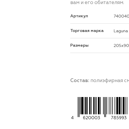
вам и его обитателям.
Артикул
74004
Торговая марка
Laguna
Размеры
205x9
Состав:
полиэфирная с
4
620003
785993