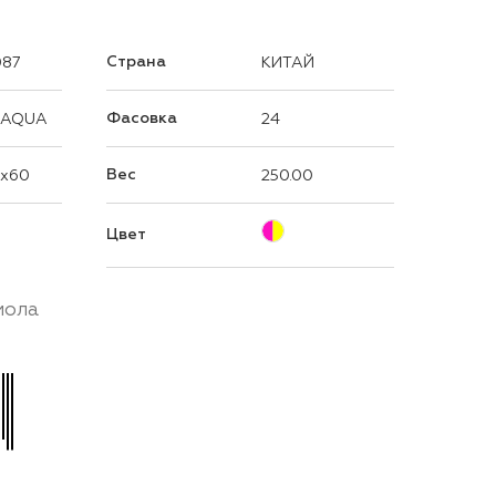
Страна
087
КИТАЙ
Фасовка
 AQUA
24
Вес
0x60
250.00
Цвет
мола