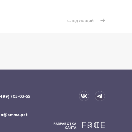
СЛЕДУЮЩИЙ
(499) 705-03-55
fo@amma.pet
РАЗРАБОТКА
САЙТА