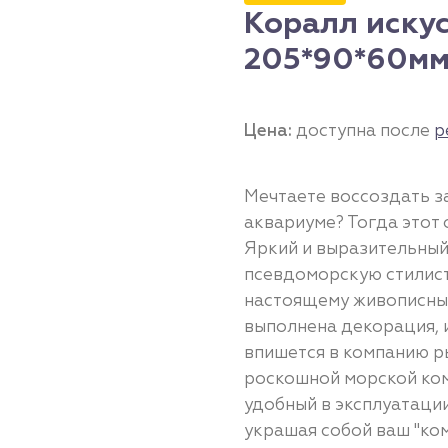
Коралл искус
205*90*60мм
Цена:
доступна после
р
Мечтаете воссоздать 
аквариуме? Тогда этот 
Яркий и выразительный
псевдоморскую стилист
настоящему живописным
выполнена декорация, и
впишется в компанию р
роскошной морской ком
удобный в эксплуатации
украшая собой ваш "ко