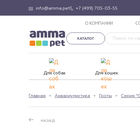
info@amma.pet
+7 (499) 705-03-55
О КОМПАНИИ
С
КАТАЛОГ
Для собак
Для кошек
Главная
Аквариумистика
Гроты
Серия "
НАЗАД