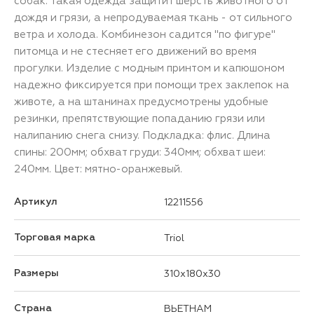
собак. Такая одежда защитит шерсть животного от
дождя и грязи, а непродуваемая ткань - от сильного
ветра и холода. Комбинезон садится "по фигуре"
питомца и не стесняет его движений во время
прогулки. Изделие с модным принтом и капюшоном
надежно фиксируется при помощи трех заклепок на
животе, а на штанинах предусмотрены удобные
резинки, препятствующие попаданию грязи или
налипанию снега снизу. Подкладка: флис. Длина
спины: 200мм; обхват груди: 340мм; обхват шеи:
240мм. Цвет: мятно-оранжевый.
Артикул
12211556
Торговая марка
Triol
Размеры
310x180x30
Страна
ВЬЕТНАМ