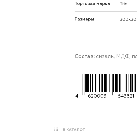
Торговая марка
Triol
Размеры
300x30
Состав:
сизаль, МДФ, п
4
620003
543821
В КАТАЛОГ