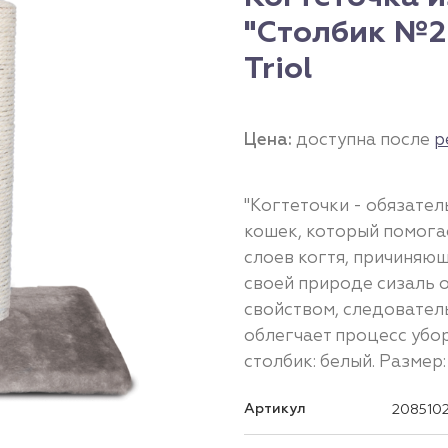
"Столбик №2
Triol
Цена:
доступна после
р
"Когтеточки - обязател
кошек, который помога
слоев когтя, причиняю
своей природе сизаль 
свойством, следователь
облегчает процесс убор
столбик: белый. Размер
Артикул
208510