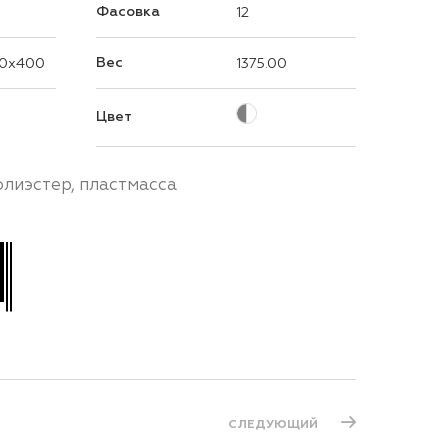
Фасовка
12
Вес
0x400
1375.00
Цвет
олиэстер, пластмасса
СЛЕДУЮЩИЙ