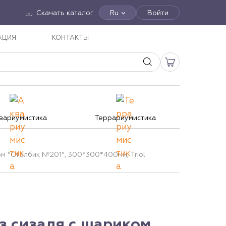
Скачать каталог
Ru
Войти
АЦИЯ
КОНТАКТЫ
вариумистика
Террариумистика
ом "Столбик №201", 300*300*400мм, Triol
з сизаля с шариком