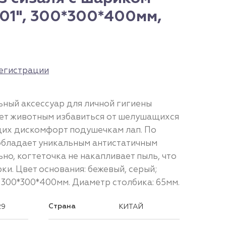
01", 300*300*400мм,
егистрации
ьный аксессуар для личной гигиены
ет животным избавиться от шелушащихся
щих дискомфорт подушечкам лап. По
обладает уникальным антистатичным
но, когтеточка не накапливает пыль, что
ки. Цвет основания: бежевый, серый;
: 300*300*400мм. Диаметр столбика: 65мм.
Страна
29
КИТАЙ