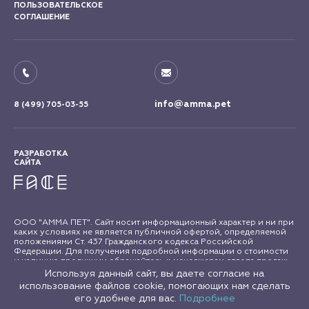
ПОЛЬЗОВАТЕЛЬСКОЕ
СОГЛАШЕНИЕ
info@amma.pet
8 (499) 705-03-55
РАЗРАБОТКА
САЙТА
ООО "АММА ПЕТ". Сайт носит информационный характер и ни при
каких условиях не является публичной офертой, определяемой
положениями Ст. 437 Гражданского кодекса Российской
Федерации. Для получения подробной информации о стоимости
и наличию продукции обращайтесь к менеджерам отдела продаж
"АММА ПЕТ". Все права на материалы сайта amma.pet защищены в
Используя данный сайт, вы даете согласие на
соответствии с российским и международным законодательством
использование файлов cookie, помогающих нам сделать
об авторском праве и смежных правах. Любое использование
его удобнее для вас.
Подробнее
материалов сайта допускается только с письменного согласия