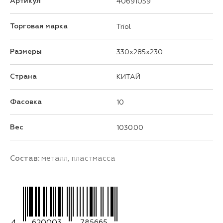
Артикул
40691059
Торговая марка
Triol
Размеры
330x285x230
Страна
КИТАЙ
Фасовка
10
Вес
1030.00
Состав:
металл, пластмасса
4
620003
785665