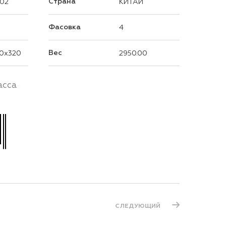
Страна
02
КИТАЙ
Фасовка
4
Вес
0x320
2950.00
асса
СЛЕДУЮЩИЙ