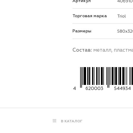
Артикул
406910
Торговая марка
Triol
Размеры
580x32
Состав:
металл, пластм
4
620003
544934
В КАТАЛОГ