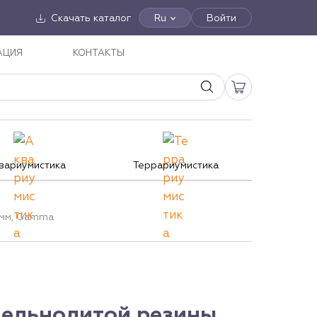
Скачать каталог
Ru
Войти
АЦИЯ
КОНТАКТЫ
вариумистика
Террариумистика
0мм, Gamma
цельнолитой резины