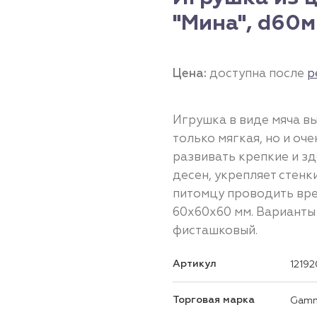
"Мина", d60
Цена:
доступна после
р
Игрушка в виде мяча вы
только мягкая, но и оч
развивать крепкие и зд
десен, укрепляет стенк
питомцу проводить врем
60х60х60 мм. Варианты 
фисташковый.
Артикул
12192
Торговая марка
Gam