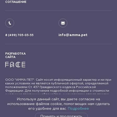
СОГЛАШЕНИЕ
info@amma.pet
8 (499) 705-03-55
РАЗРАБОТКА
САЙТА
ООО "АММА ПЕТ". Сайт носит информационный характер и ни при
каких условиях не является публичной офертой, определяемой
положениями Ст. 437 Гражданского кодекса Российской
Федерации. Для получения подробной информации о стоимости
и наличию продукции обращайтесь к менеджерам отдела продаж
"АММА ПЕТ". Все права на материалы сайта amma.pet защищены в
Используя данный сайт, вы даете согласие на
соответствии с российским и международным законодательством
использование файлов cookie, помогающих нам сделать
об авторском праве и смежных правах. Любое использование
его удобнее для вас.
Подробнее
материалов сайта допускается только с письменного согласия
правообладателя.
Принять и продолжить