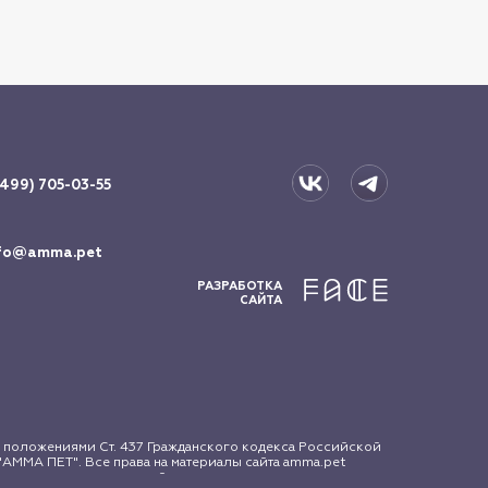
(499) 705-03-55
fo@amma.pet
РАЗРАБОТКА
САЙТА
 положениями Ст. 437 Гражданского кодекса Российской
АММА ПЕТ". Все права на материалы сайта amma.pet
зование материалов сайта допускается только с