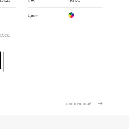
Вес
25x25
199.00
Цвет
асса
СЛЕДУЮЩИЙ