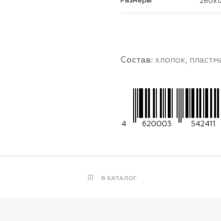
Размеры
280x1
Состав:
хлопок, пластм
4
620003
542411
В КАТАЛОГ