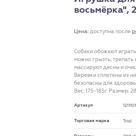
восьмёрка", 2
Цена:
доступна после
р
Собаки обожают играть
можно грызть, трепать 
массируют десны и очищ
Веревки сплетены из н
безопасны для здоровь
Вес: 175-185г. Размер: 2
Артикул
121110
Торговая марка
Triol