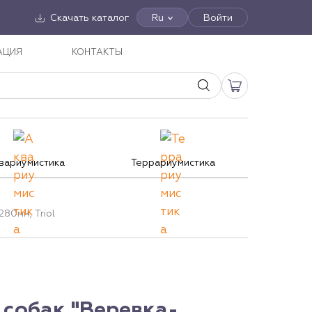
Скачать каталог
Ru
Войти
АЦИЯ
КОНТАКТЫ
вариумистика
Террариумистика
80мм, Triol
 собак "Веревка-