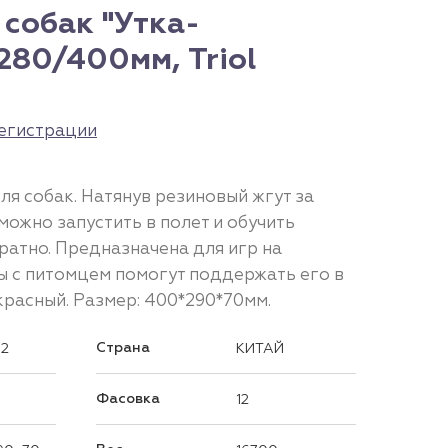
собак "Утка-
 280/400мм, Triol
егистрации
я собак. Натянув резиновый жгут за
можно запустить в полет и обучить
ратно. Предназначена для игр на
ы с питомцем помогут поддержать его в
красный. Размер: 400*290*70мм.
Страна
92
КИТАЙ
Фасовка
12