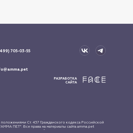
(499) 705-03-55
fo@amma.pet
РАЗРАБОТКА
САЙТА
 положениями Ст. 437 Гражданского кодекса Российской
АММА ПЕТ". Все права на материалы сайта amma.pet
зование материалов сайта допускается только с