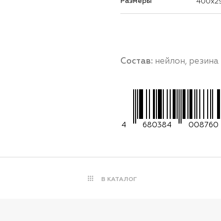
Размеры
400x2
Состав:
нейлон, резина
4
680384
008760
В КАТАЛОГ