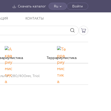
Скачать каталог
Ru
Войти
АЦИЯ
КОНТАКТЫ
вариумистика
Террариумистика
льта", 280/400мм, Triol