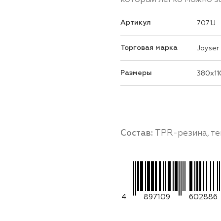
Артикул
7071J
Торговая марка
Joyser
Размеры
380x11
Состав:
TPR-резина, те
4
897109
602886