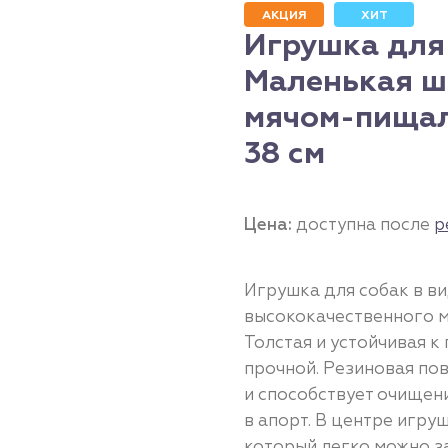
АКЦИЯ
ХИТ
Игрушка для
Маленькая ш
мячом-пищал
38 см
Цена:
доступна после
р
Игрушка для собак в в
высококачественного м
Толстая и устойчивая к
прочной. Резиновая по
и способствует очищен
в апорт. В центре игру
который легко можно з