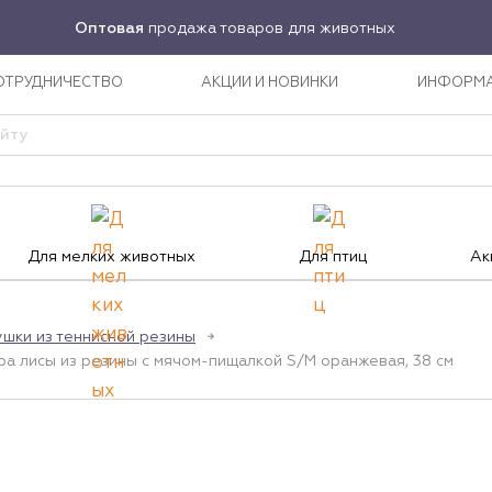
Оптовая
продажа товаров для животных
ОТРУДНИЧЕСТВО
АКЦИИ И НОВИНКИ
ИНФОРМ
Для мелких животных
Для птиц
Ак
шки из теннисной резины
а лисы из резины c мячом-пищалкой S/M оранжевая, 38 см