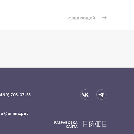
СЛЕДУЮЩИЙ
(499) 705-03-55
fo@amma.pet
РАЗРАБОТКА
САЙТА