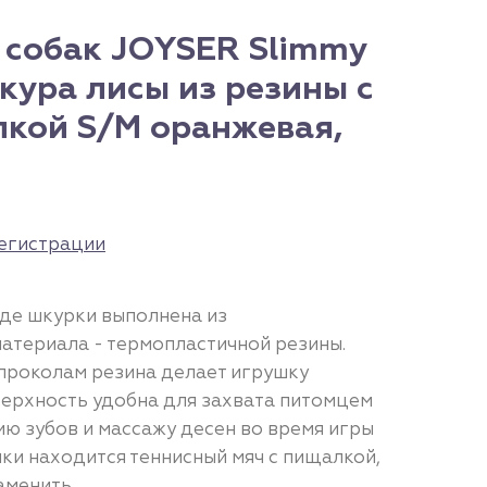
 собак JOYSER Slimmy
кура лисы из резины c
кой S/M оранжевая,
егистрации
иде шкурки выполнена из
атериала - термопластичной резины.
 проколам резина делает игрушку
верхность удобна для захвата питомцем
ию зубов и массажу десен во время игры
шки находится теннисный мяч с пищалкой,
аменить.