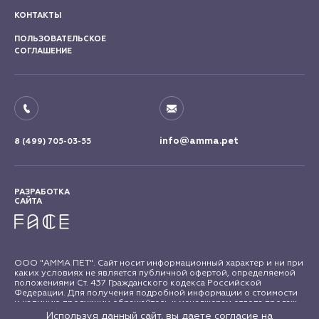
КОНТАКТЫ
ПОЛЬЗОВАТЕЛЬСКОЕ
СОГЛАШЕНИЕ
info@amma.pet
8 (499) 705-03-55
РАЗРАБОТКА
САЙТА
ООО "АММА ПЕТ". Сайт носит информационный характер и ни при
каких условиях не является публичной офертой, определяемой
положениями Ст. 437 Гражданского кодекса Российской
Федерации. Для получения подробной информации о стоимости
и наличию продукции обращайтесь к менеджерам отдела продаж
"АММА ПЕТ". Все права на материалы сайта amma.pet защищены в
Используя данный сайт, вы даете согласие на