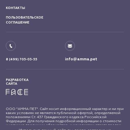
КОНТАКТЫ
ПОЛЬЗОВАТЕЛЬСКОЕ
СОГЛАШЕНИЕ
info@amma.pet
8 (499) 705-03-55
РАЗРАБОТКА
САЙТА
ООО "АММА ПЕТ". Сайт носит информационный характер и ни при
каких условиях не является публичной офертой, определяемой
положениями Ст. 437 Гражданского кодекса Российской
Федерации. Для получения подробной информации о стоимости
и наличию продукции обращайтесь к менеджерам отдела продаж
"АММА ПЕТ". Все права на материалы сайта amma.pet защищены в