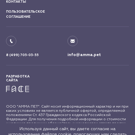
КОНТАКТЫ
ПОЛЬЗОВАТЕЛЬСКОЕ
СОГЛАШЕНИЕ
info@amma.pet
8 (499) 705-03-55
РАЗРАБОТКА
САЙТА
ООО "АММА ПЕТ". Сайт носит информационный характер и ни при
каких условиях не является публичной офертой, определяемой
положениями Ст. 437 Гражданского кодекса Российской
Федерации. Для получения подробной информации о стоимости
и наличию продукции обращайтесь к менеджерам отдела продаж
"АММА ПЕТ". Все права на материалы сайта amma.pet защищены в
Используя данный сайт, вы даете согласие на
соответствии с российским и международным законодательством
использование файлов cookie, помогающих нам сделать